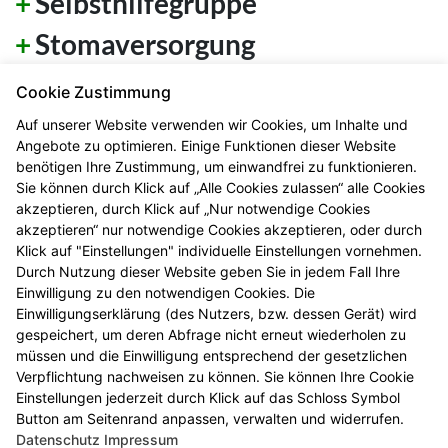
Selbsthilfegruppe
Stomaversorgung
Telefonservice
Cookie Zustimmung
Tierarzneimittel
Auf unserer Website verwenden wir Cookies, um Inhalte und
Angebote zu optimieren. Einige Funktionen dieser Website
Umfüllservice
benötigen Ihre Zustimmung, um einwandfrei zu funktionieren.
Sie können durch Klick auf „Alle Cookies zulassen“ alle Cookies
Verbandkasten, Haus- und
akzeptieren, durch Klick auf „Nur notwendige Cookies
akzeptieren“ nur notwendige Cookies akzeptieren, oder durch
Reiseapotheke
Klick auf "Einstellungen" individuelle Einstellungen vornehmen.
Durch Nutzung dieser Website geben Sie in jedem Fall Ihre
Vorträge und Seminare
Einwilligung zu den notwendigen Cookies. Die
Einwilligungserklärung (des Nutzers, bzw. dessen Gerät) wird
Warenlager
gespeichert, um deren Abfrage nicht erneut wiederholen zu
müssen und die Einwilligung entsprechend der gesetzlichen
Wellness-Produkte
Verpflichtung nachweisen zu können. Sie können Ihre Cookie
Wunden
Einstellungen jederzeit durch Klick auf das Schloss Symbol
Button am Seitenrand anpassen, verwalten und widerrufen.
Datenschutz
Impressum